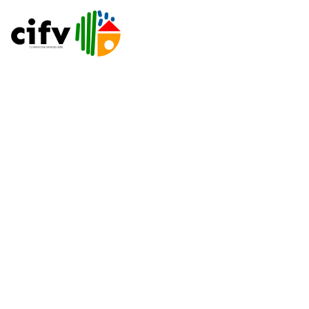
L'HABITAT AU COEUR DU TERRITOIRE DEPUIS
1912
LA COMPAGNIE