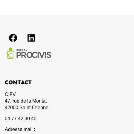
BATIR ET LOGER SAINT HÉAND
FORÉZIENNE-LA TALAUDIÈRE-LE LARGON
3
DCIM101MEDIADJI_0009.JPG
CONTACT
CIFV
47, rue de la Montat
42000 Saint-Etienne
04 77 42 30 40
Adresse mail :