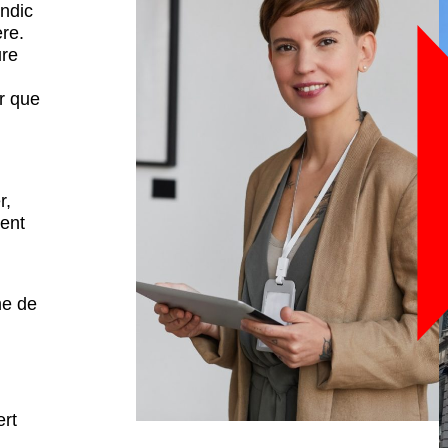
yndic
ère.
ure
r que
r,
sent
me de
ert