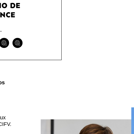
O DE
NCE
os
aux
CIFV.