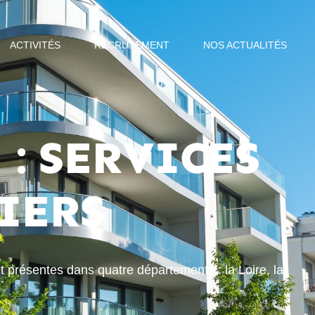
ACTIVITÉS
RECRUTEMENT
NOS ACTUALITÉS
 : SERVICES
IERS
nt présentes dans quatre départements : la Loire, la