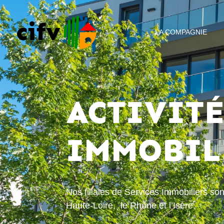
LA COMPAGNIE
ACTIVITÉ
IMMOBIL
Nos filiales de Services Immobiliers so
Haute-Loire, le Rhône et l’Isère.